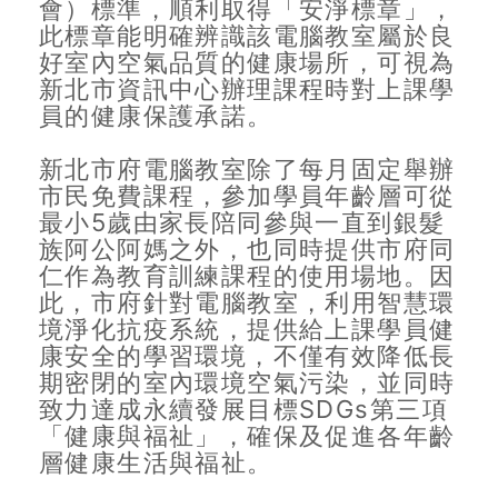
會）標準，順利取得「安淨標章」，
此標章能明確辨識該電腦教室屬於良
好室內空氣品質的健康場所，可視為
新北市資訊中心辦理課程時對上課學
員的健康保護承諾。
新北市府電腦教室除了每月固定舉辦
市民免費課程，參加學員年齡層可從
最小5歲由家長陪同參與一直到銀髮
族阿公阿媽之外，也同時提供市府同
仁作為教育訓練課程的使用場地。因
此，市府針對電腦教室，利用智慧環
境淨化抗疫系統，提供給上課學員健
康安全的學習環境，不僅有效降低長
期密閉的室內環境空氣污染，並同時
致力達成永續發展目標SDGs第三項
「健康與福祉」，確保及促進各年齡
層健康生活與福祉。