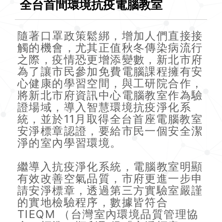
全台首間環境抗疫電腦教室
隨著口罩政策鬆綁，增加人們直接接
觸的機會，尤其正值秋冬傳染病流行
之際，疫情恐更增添變數，新北市府
為了讓市民參加免費電腦課程擁有安
心健康的學習空間，與工研院合作，
將新北市府資訊中心電腦教室作為驗
證場域，導入智慧環境抗疫淨化系
統，並於11月取得全台首座電腦教室
安淨標章認證，要給市民一個安全潔
淨的室內學習環境。
繼導入抗疫淨化系統，電腦教室明顯
有效改善空氣品質，市府更進一步申
請安淨標章，透過第三方實驗室嚴謹
的實地檢驗程序，數據皆符合
TIEQM （台灣室內環境品質管理協