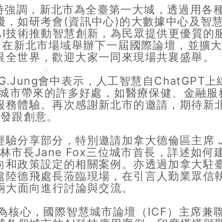
強調，新北市為全臺第一大城，透過用各種
踐，如研考會(資訊中心)的大數據中心及智
AI技術推動智慧創新，為民眾提供更優質的
F）在新北市場域舉辦下一屆國際論壇，並擴
眼全世界，歡迎大家一同來現場共襄盛舉。
G.Jung會中表示，人工智慧自ChatGP
能對城市帶來的許多好處，如醫療保健、金融
務體驗。再次感謝新北市的邀請，期待新北明年
啟發跟創意。
享部分，特別邀請加拿大德倫區主席 Joh
國都柏林市長Jane Fox三位城市首長，詳述
向和政策設定的相關案例。亦透過加拿大駐
處陸德飛處長蒞臨現場，在引言人勤業眾信
兩大面向進行討論與交流。
，國際智慧城市論壇（ICF）主席兼聯合創辦