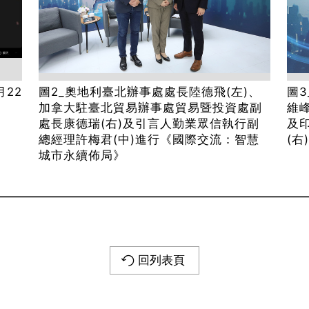
月22
圖2_奧地利臺北辦事處處長陸德飛(左)、
圖
加拿大駐臺北貿易辦事處貿易暨投資處副
維峰
處長康德瑞(右)及引言人勤業眾信執行副
及
總經理許梅君(中)進行《國際交流：智慧
(右
城市永續佈局》
回列表頁