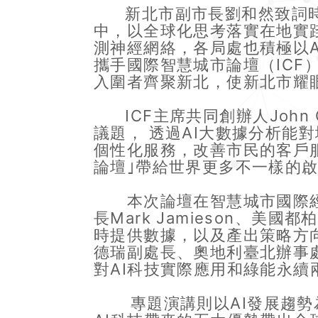
新北市副市長劉和然致詞時
中，以全球化思考落實在地實
測神經網絡，各局處也積極以
攜手國際智慧城市論壇（IC
入圍者齊聚新北，使新北市耀
ICF主席共同創辦人John 
議題， 透過AI大數據分析
個性化服務，改善市民的客戶服
論壇｣帶給世界更多不一樣的
本次論壇在智慧城市國際經驗分
長Mark Jamieson、美
時提供數據，以及產出策略方
德瑞副處長、奧地利臺北辦事
對AI科技實際應用和綠能永續
專題演講則以AI發展趨勢為核心