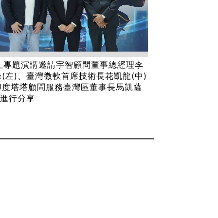
3_專題演講邀請宇智顧問董事總經理李
(左)、臺灣微軟首席技術長花凱龍(中)
印度塔塔顧問服務臺灣區董事長馬凱薩
)進行分享