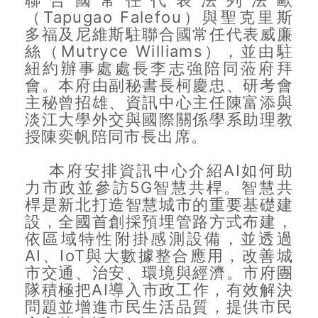
聯合國常任代表法列法歐
（Tapugao Falefou）與聖克里斯
多福及尼維斯駐聯合國常任代表威廉
絲（Mutryce Williams），並由駐
紐約辦事處處長李志強陪同蒞府拜
會。本府由副秘書長柯慶忠、研考會
主秘曾招雄、資訊中心主任陳富添與
淡江大學外交與國際關係學系助理教
授陳奕帆陪同市長出席。
本府安排資訊中心介紹AI如何助
力市政並參訪5G智慧共桿。智慧共
桿是新北打造智慧城市的重要基礎建
設，全國首創採預埋管路方式布建，
依區域特性附掛感測設備，並透過
AI、IoT與大數據整合應用，改善城
市交通、治安、環境與經濟。市府團
隊積極把AI導入市政工作，有效解決
問題並增進市民生活品質，提供市民