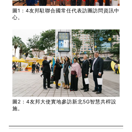
圖1：4友邦駐聯合國常任代表訪團訪問資訊中
心。
圖2：4友邦大使實地參訪新北5G智慧共桿設
施。