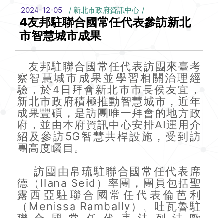
2024-12-05
新北市政府資訊中心
4友邦駐聯合國常任代表參訪新北
市智慧城市成果
友邦駐聯合國常任代表訪團來臺考
察智慧城市成果並學習相關治理經
驗，於4日拜會新北市市長侯友宜，
新北市政府積極推動智慧城市，近年
成果豐碩，是訪團唯一拜會的地方政
府，並由本府資訊中心安排AI運用介
紹及參訪5G智慧共桿設施，受到訪
團高度矚目。
訪團由帛琉駐聯合國常任代表席
德（Ilana Seid）率團，團員包括聖
露西亞駐聯合國常任代表倫芭利
（Menissa Rambally）、吐瓦魯駐