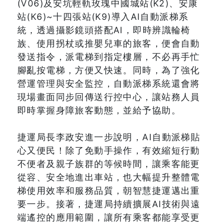
(V06)及安坑輕軌玫瑰中國城站(K2)、安康
站(K6)~十四張站(K9)導入AI自動派梯系
統，透過攝影鏡頭搭配AI，即時辨識輪椅
族、使用拐杖或推嬰兒車的旅客，便會自動
發送指令，派電梯到指定樓層，不必再手忙
腳亂按電梯，方便又快速。同時，為了強化
營運管理與安全監控，自動派梯系統還會將
現場畫面同步回傳送行控中心，讓站務人員
即時掌握身障旅客動態，並給予協助。
捷運局長李政安進一步說明，AI自動派梯貼
心又便民！除了免動手操作，有效縮短行動
不便者及親子族群的等候時間，讓乘客能更
從容、安全地進出車站，也大幅提升整體電
梯使用效率和服務品質，朝智慧捷運邁出重
要一步。接著，捷運局持續擴展AI技術與遠
端遙控的應用範圍，讓所有乘客都能享受更