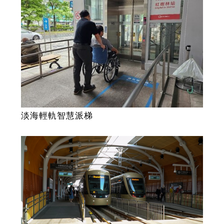
淡海輕軌智慧派梯