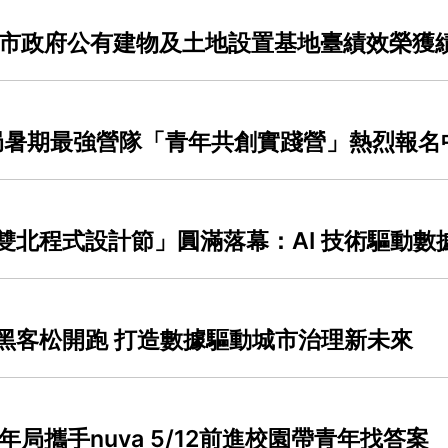
市政府公有建物及土地設置基地臺績效榮獲
年局暑期最強營隊「青年共創實踐營」熱烈報名
 雙北程式設計節」圓滿落幕：AI 技術驅動
大黑客松開跑 打造數據驅動城市治理新未來
局攜手nuva 5/12前進校園帶青年找答案