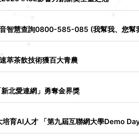
智慧查詢0800-585-085 (我幫我、您幫
速萃茶飲技術獲百大青農
「新北愛連網」勇奪金界獎
大培育AI人才 「第九屆互聯網大學Demo D