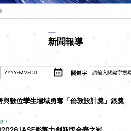
導
新聞報導
關鍵字
機房與數位孿生場域勇奪「倫敦設計獎」銀獎
會
026 IASE影響力創新獎全臺之冠