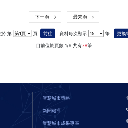
下一頁
最末頁
於 第
頁
前往
資料每次顯示
筆
更換
目前位於頁數 1/6 共有
78
筆
智慧城市策略
新聞報導
智慧城市成果專區