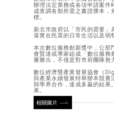
辦理法定業務或各項申請案件
成查調各類所需之書證謄本，
標。
新北市政府以「市民的需要」
落實在民眾的日常生活以及弱
本次數位服務創新獎中，公部
會賢達或專家組成「數位服務
審勝出，不僅是對市府團隊努
數位經濟暨產業發展協會（Digita
與產業永續發展特舉辦本競賽
與學界合作，達成多贏的結果
果。
相關圖片