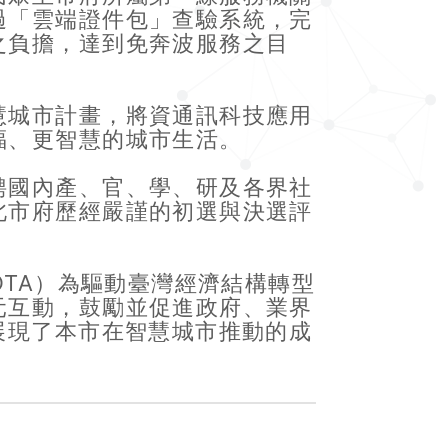
過「雲端證件包」查驗系統，完
之負擔，達到免奔波服務之目
慧城市計畫，將資通訊科技應用
福、更智慧的城市生活。
聘國內產、官、學、研及各界社
北市府歷經嚴謹的初選與決選評
n，簡稱DTA）為驅動臺灣經濟結構轉型
元互動，鼓勵並促進政府、業界
展現了本市在智慧城市推動的成